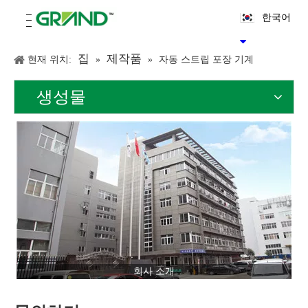
한국어
집
제작품
현재 위치:
»
»
자동 스트립 포장 기계
생성물
회사 소개